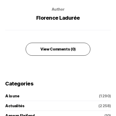
Author
Florence Ladurée
View Comments (0)
Categories
A la une
(1 290)
Actualités
(2 258)
Aenean Eleifend
(10)