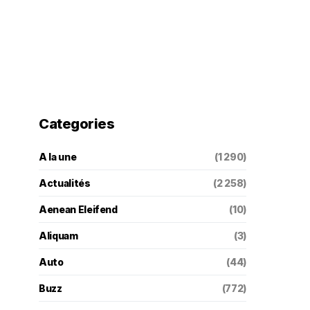
Categories
A la une
(1 290)
Actualités
(2 258)
Aenean Eleifend
(10)
Aliquam
(3)
Auto
(44)
Buzz
(772)