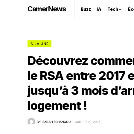
CamerNews
Buzz
IA
Tech
Éc
A LA UNE
Découvrez comment
le RSA entre 2017 
jusqu’à 3 mois d’a
logement !
BY
SARAH TCHANGOU
JUILLET 10, 2025