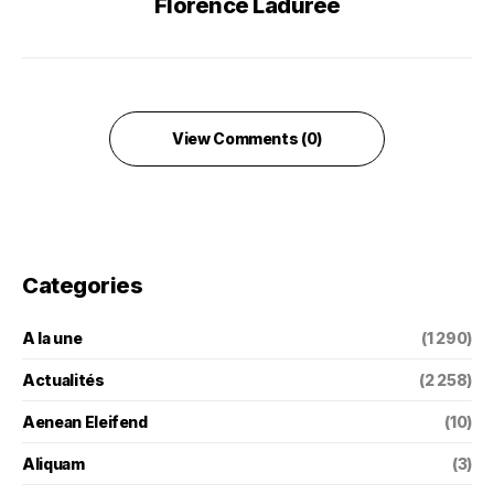
Florence Ladurée
View Comments (0)
Categories
A la une
(1 290)
Actualités
(2 258)
Aenean Eleifend
(10)
Aliquam
(3)