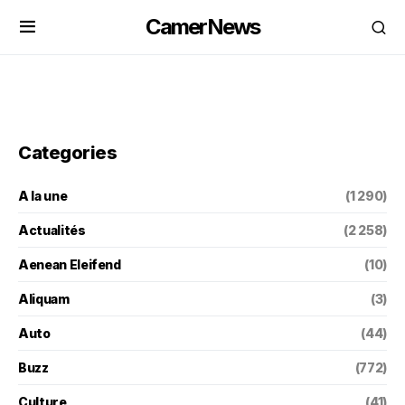
CamerNews
Categories
A la une
(1 290)
Actualités
(2 258)
Aenean Eleifend
(10)
Aliquam
(3)
Auto
(44)
Buzz
(772)
Culture
(41)