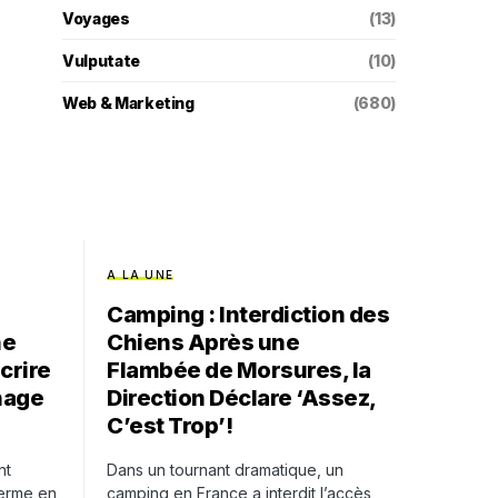
Voyages
(13)
Vulputate
(10)
Web & Marketing
(680)
A LA UNE
Camping : Interdiction des
ne
Chiens Après une
crire
Flambée de Morsures, la
inage
Direction Déclare ‘Assez,
C’est Trop’!
nt
Dans un tournant dramatique, un
erme en
camping en France a interdit l’accès