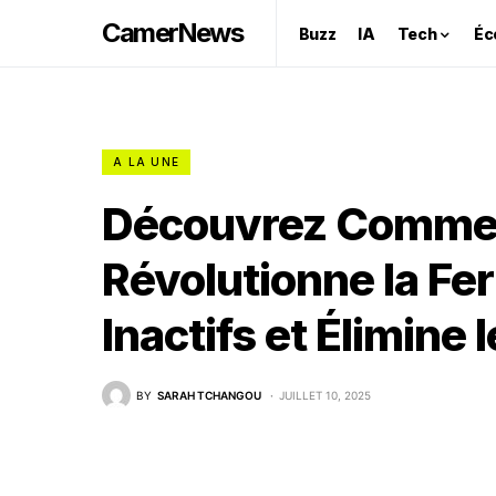
CamerNews
Buzz
IA
Tech
Éc
A LA UNE
Découvrez Commen
Révolutionne la F
Inactifs et Élimine 
BY
SARAH TCHANGOU
JUILLET 10, 2025