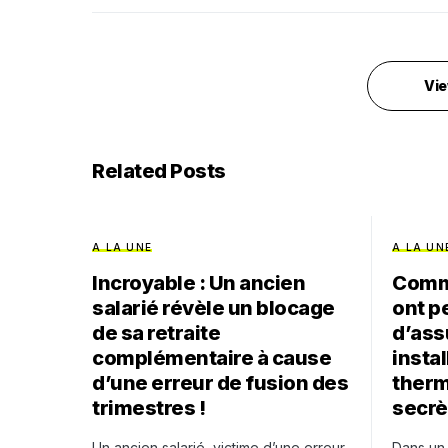
Vie
Related Posts
A LA UNE
A LA UN
Incroyable : Un ancien
Comme
salarié révèle un blocage
ont p
de sa retraite
d’ass
complémentaire à cause
insta
d’une erreur de fusion des
therm
trimestres !
secrè
Un ancien salarié, victime d’une erreur
Dans un