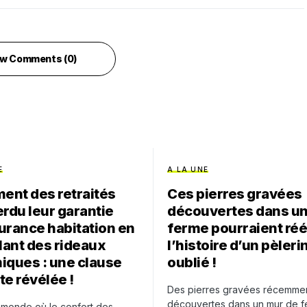
w Comments (0)
E
A LA UNE
nt des retraités
Ces pierres gravées
erdu leur garantie
découvertes dans u
urance habitation en
ferme pourraient réé
llant des rideaux
l’histoire d’un pèler
iques : une clause
oublié !
te révélée !
Des pierres gravées récemme
découvertes dans un mur de f
 monde où le confort des