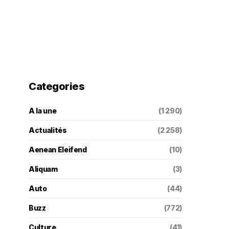
Categories
A la une
(1 290)
Actualités
(2 258)
Aenean Eleifend
(10)
Aliquam
(3)
Auto
(44)
Buzz
(772)
Culture
(41)