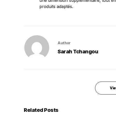
une dimension supplémentaire, tout en v
produits adaptés.
Author
Sarah Tchangou
Vie
Related Posts