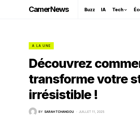
CamerNews
Buzz
IA
Tech
Éc
A LA UNE
Découvrez comment
transforme votre st
irrésistible !
BY
SARAH TCHANGOU
JUILLET 11, 2025