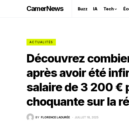
CamerNews
Buzz
IA
Tech
Éc
ACTUALITÉS
Découvrez combien 
après avoir été infi
salaire de 3 200 € p
choquante sur la r
BY
FLORENCE LADURÉE
JUILLET 18, 2025