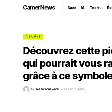
CamerNews
Buzz
IA
Tech
Éc
A LA UNE
Découvrez cette pi
qui pourrait vous 
grâce à ce symbole
BY
SARAH TCHANGOU
JUILLET 10, 2025