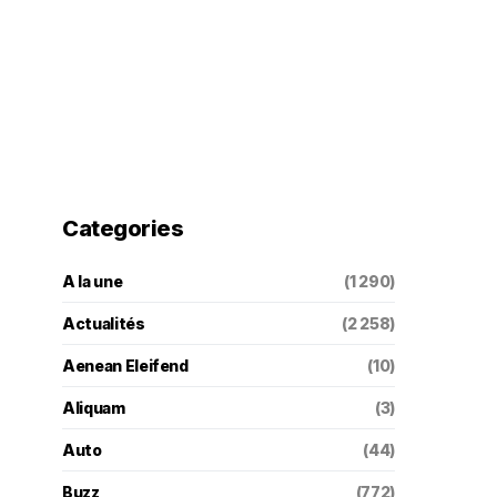
Categories
A la une
(1 290)
Actualités
(2 258)
Aenean Eleifend
(10)
Aliquam
(3)
Auto
(44)
Buzz
(772)