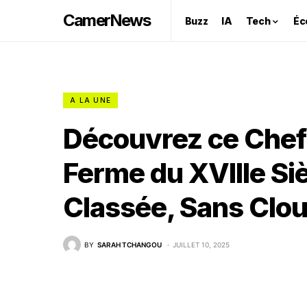
CamerNews
Buzz
IA
Tech
Éc
A LA UNE
Découvrez ce Chef
Ferme du XVIIIe Si
Classée, Sans Clous
BY
SARAH TCHANGOU
JUILLET 10, 2025