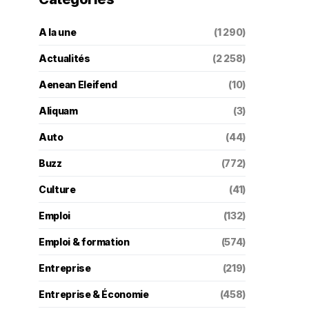
A la une
(1 290)
Actualités
(2 258)
Aenean Eleifend
(10)
Aliquam
(3)
Auto
(44)
Buzz
(772)
Culture
(41)
Emploi
(132)
Emploi & formation
(574)
Entreprise
(219)
Entreprise & Économie
(458)