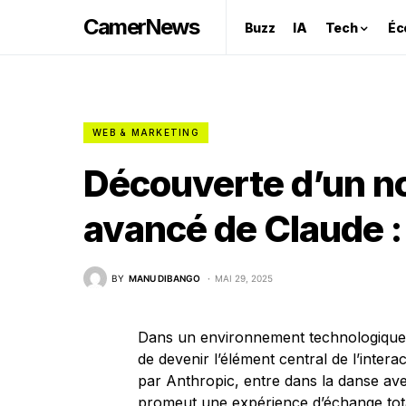
CamerNews
Buzz
IA
Tech
Éc
WEB & MARKETING
Découverte d’un n
avancé de Claude :
BY
MANU DIBANGO
MAI 29, 2025
Dans un environnement technologique en
de devenir l’élément central de l’intera
par Anthropic, entre dans la danse ave
promeut une expérience d’échange total