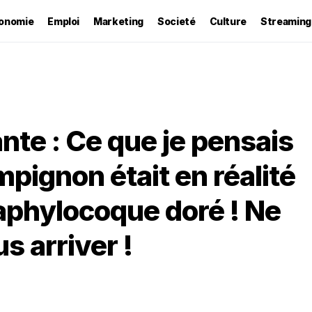
onomie
Emploi
Marketing
Societé
Culture
Streaming
te : Ce que je pensais
pignon était en réalité
taphylocoque doré ! Ne
s arriver !