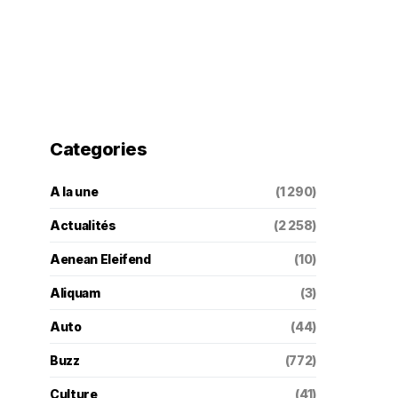
Categories
A la une
(1 290)
Actualités
(2 258)
Aenean Eleifend
(10)
Aliquam
(3)
Auto
(44)
Buzz
(772)
Culture
(41)