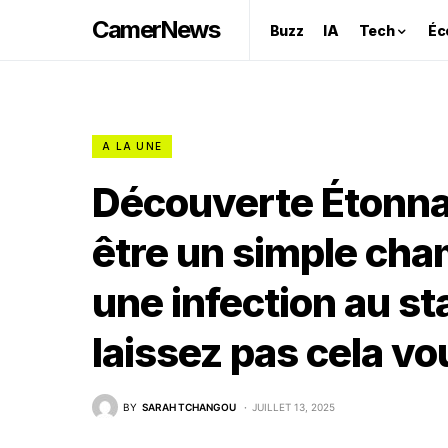
CamerNews
Buzz
IA
Tech
Éc
A LA UNE
Découverte Étonnan
être un simple cham
une infection au s
laissez pas cela vou
BY
SARAH TCHANGOU
JUILLET 13, 2025