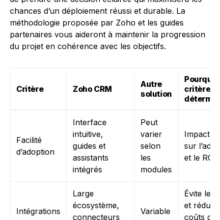
chances d’un déploiement réussi et durable. La
méthodologie proposée par Zoho et les guides
partenaires vous aideront à maintenir la progression
du projet en cohérence avec les objectifs.
Pourquoi
Autre
Critère
Zoho CRM
critère e
solution
détermin
Interface
Peut
intuitive,
varier
Impact di
Facilité
guides et
selon
sur l’ado
d’adoption
assistants
les
et le ROI
intégrés
modules
Large
Évite les 
écosystème,
et réduit 
Intégrations
Variable
connecteurs
coûts de