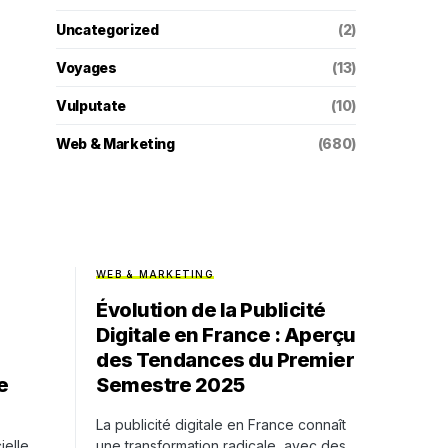
Uncategorized
(2)
Voyages
(13)
Vulputate
(10)
Web & Marketing
(680)
WEB & MARKETING
Évolution de la Publicité
Digitale en France : Aperçu
des Tendances du Premier
e
Semestre 2025
La publicité digitale en France connaît
ielle,
une transformation radicale, avec des