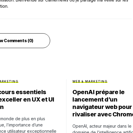
tion.
w Comments (0)
ARKETING
WEB & MARKETING
cours essentiels
OpenAI prépare le
exceller en UX et UI
lancement d’un
gn
navigateur web pour
rivaliser avec Chrom
 monde de plus en plus
e, l’importance d’une
OpenAI, acteur majeur dans le
ce utilisateur exceptionnelle
domaine de l’intelligence artific