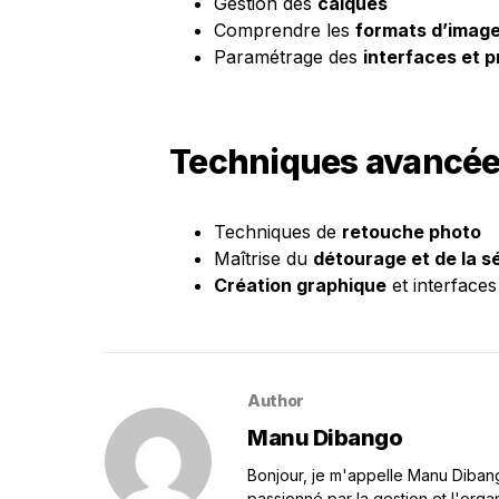
Gestion des
calques
Comprendre les
formats d’imag
Paramétrage des
interfaces et 
Techniques avancé
Techniques de
retouche photo
Maîtrise du
détourage et de la s
Création graphique
et interfaces
Author
Manu Dibango
Bonjour, je m'appelle Manu Dibango
passionné par la gestion et l'orga