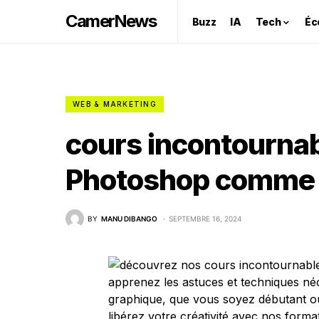
CamerNews
Buzz
IA
Tech
Éc
WEB & MARKETING
cours incontournab
Photoshop comme 
BY
MANU DIBANGO
SEPTEMBRE 16, 2024