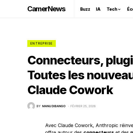
CamerNews
Buzz
IA
Tech
Éc
ENTREPRISE
Connecteurs, plugi
Toutes les nouveau
Claude Cowork
BY
MANU DIBANGO
FÉVRIER 25, 2026
Avec Claude Cowork, Anthropic réinven
offre autour des
connecteurs
et des
p