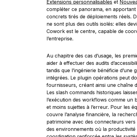
Extensions personnalisables
et
Nouvea
compléter ce panorama, en apportant d
concrets tirés de déploiements réels. 
ne sont plus des outils isolés: elles d
Cowork est le centre, capable de coord
l’entreprise.
Au chapitre des cas d’usage, les premi
aider à effectuer des audits d’accessibi
tandis que l’ingénierie bénéficie d’une 
intégrées. Le plugin opérations peut 
fournisseurs, créant ainsi une chaîne d
Les slash commands historiques laissen
l’exécution des workflows comme un bri
et moins sujettes à l’erreur. Pour les é
couvre l’analyse financière, la recherc
patrimoine avec des connecteurs vers 
des environnements où la productivité 
coordination renforcée entre les syst