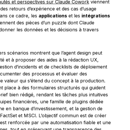
utés et perspectives sur Claude Cowork
viennent
es retours d’expérience et des cas d’usage
Dans ce cadre, les
applications
et les
intégrations
eviennent des pièces d’un puzzle dont Claude
onner les données et les décisions à travers
ers scénarios montrent que l’agent design peut
lité et à proposer des aides à la rédaction UX,
gestion d’incidents et de checklists de déploiement
documenter des processus et évaluer des
e valeur qui s’étend du concept à la production.
t place à des formulaires structurés qui guident
ef bien rédigé, rendant les tâches plus intuitives
quipes financières, une famille de plugins dédiée
he en banque d’investissement, et la gestion de
FactSet et MSCI. L’objectif commun est de créer
est renforcée par une automatisation fiable et une
èmes, tout en préservant une transparence des