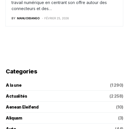
travail numérique en centrant son offre autour des
connecteurs et des…
BY
MANU DIBANGO
FÉVRIER 25, 2026
Categories
A la une
(1 290)
Actualités
(2 258)
Aenean Eleifend
(10)
Aliquam
(3)
Auto
(44)