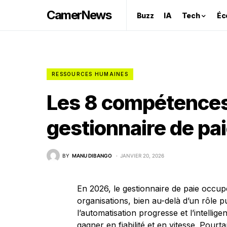
CamerNews
Buzz
IA
Tech
Éc
RESSOURCES HUMAINES
Les 8 compétences
gestionnaire de pa
BY
MANU DIBANGO
JANVIER 20, 2026
En 2026, le gestionnaire de paie occup
organisations, bien au-delà d’un rôle pu
l’automatisation progresse et l’intelligen
gagner en fiabilité et en vitesse. Pourt