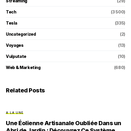
Streaming
(29)
Tech
(3 500)
Tesla
(335)
Uncategorized
(2)
Voyages
(13)
Vulputate
(10)
Web & Marketing
(680)
Related Posts
A LA UNE
Une Éolienne Artisanale Oubliée Dans un
Abri de Jardin : Découvrez Ce Système