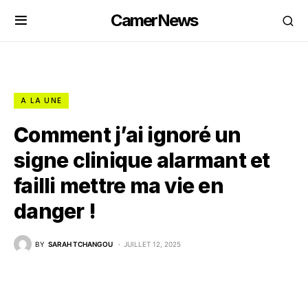
CamerNews
A LA UNE
Comment j’ai ignoré un
signe clinique alarmant et
failli mettre ma vie en
danger !
BY
SARAH TCHANGOU
JUILLET 12, 2025