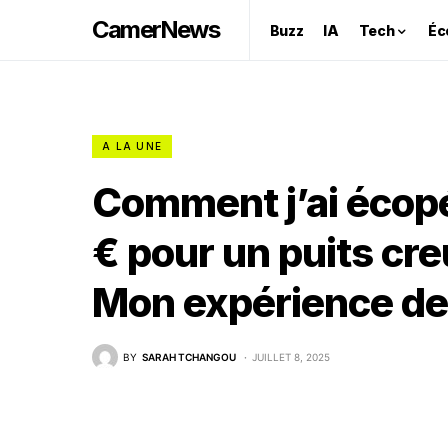
CamerNews
Buzz
IA
Tech
Éc
A LA UNE
Comment j’ai écop
€ pour un puits cre
Mon expérience de f
BY
SARAH TCHANGOU
JUILLET 8, 2025