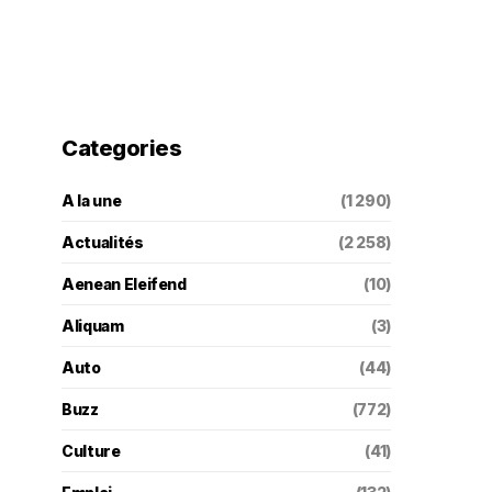
Categories
A la une
(1 290)
Actualités
(2 258)
Aenean Eleifend
(10)
Aliquam
(3)
Auto
(44)
Buzz
(772)
Culture
(41)