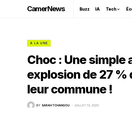
CamerNews
Buzz
IA
Tech
Éc
A LA UNE
Choc : Une simple a
explosion de 27 % d
leur commune !
BY
SARAH TCHANGOU
JUILLET 13, 2025