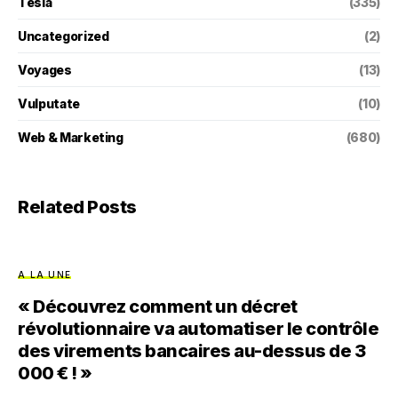
Tesla
(335)
Uncategorized
(2)
Voyages
(13)
Vulputate
(10)
Web & Marketing
(680)
Related Posts
A LA UNE
« Découvrez comment un décret
révolutionnaire va automatiser le contrôle
des virements bancaires au-dessus de 3
000 € ! »