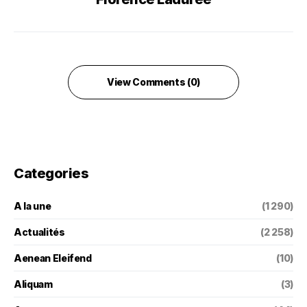
View Comments (0)
Categories
A la une
(1 290)
Actualités
(2 258)
Aenean Eleifend
(10)
Aliquam
(3)