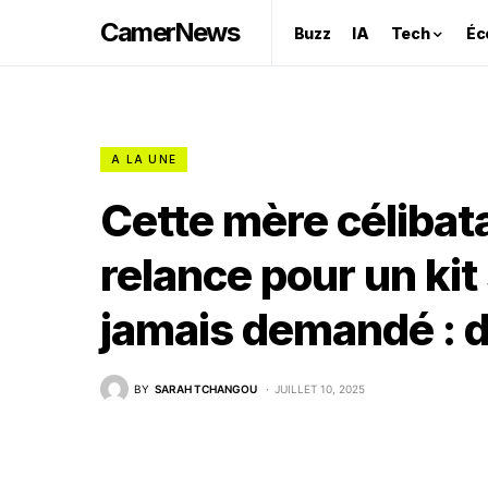
CamerNews
Buzz
IA
Tech
Éc
A LA UNE
Cette mère célibat
relance pour un kit 
jamais demandé : d
BY
SARAH TCHANGOU
JUILLET 10, 2025