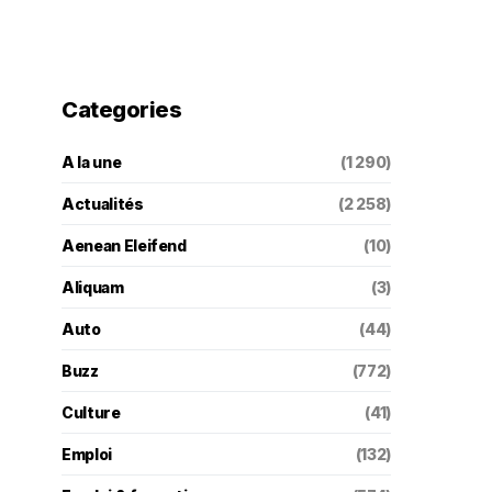
Categories
A la une
(1 290)
Actualités
(2 258)
Aenean Eleifend
(10)
Aliquam
(3)
Auto
(44)
Buzz
(772)
Culture
(41)
Emploi
(132)