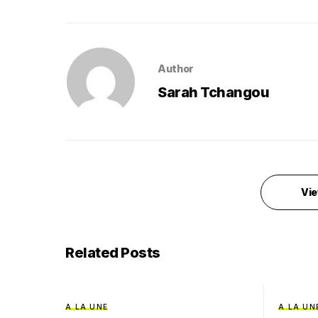
Author
Sarah Tchangou
Vie
Related Posts
A LA UNE
A LA UN