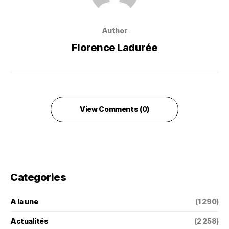
Author
Florence Ladurée
View Comments (0)
Categories
A la une
(1 290)
Actualités
(2 258)