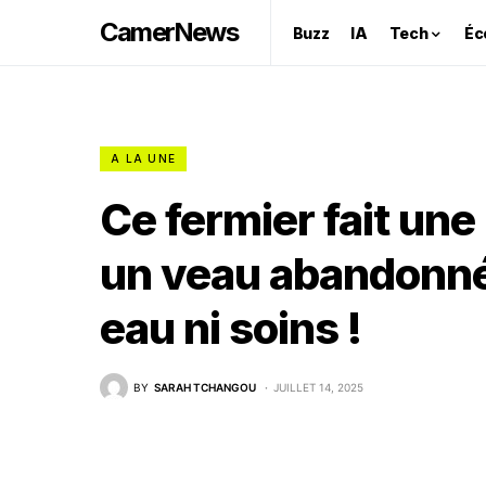
CamerNews
Buzz
IA
Tech
Éc
A LA UNE
Ce fermier fait une
un veau abandonné
eau ni soins !
BY
SARAH TCHANGOU
JUILLET 14, 2025