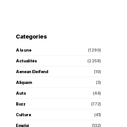
Categories
A la une
(1 290)
Actualités
(2 258)
Aenean Eleifend
(10)
Aliquam
(3)
Auto
(44)
Buzz
(772)
Culture
(41)
Emploi
(132)