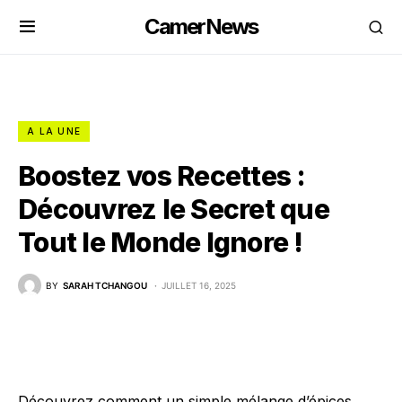
CamerNews
A LA UNE
Boostez vos Recettes :
Découvrez le Secret que
Tout le Monde Ignore !
BY
SARAH TCHANGOU
JUILLET 16, 2025
Découvrez comment un simple mélange d’épices