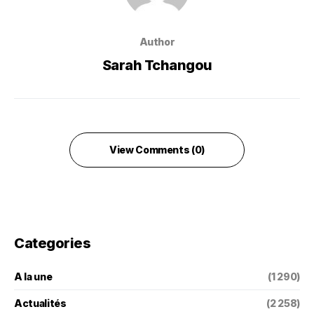
Author
Sarah Tchangou
View Comments (0)
Categories
A la une
(1 290)
Actualités
(2 258)