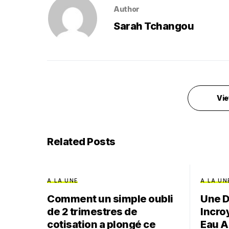
Author
Sarah Tchangou
Vie
Related Posts
A LA UNE
A LA UN
Comment un simple oubli
Une 
de 2 trimestres de
Incro
cotisation a plongé ce
Eau A