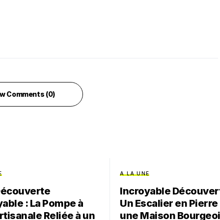
w Comments (0)
E
A LA UNE
Découverte
Incroyable Découvert
yable : La Pompe à
Un Escalier en Pierre
rtisanale Reliée à un
une Maison Bourgeo