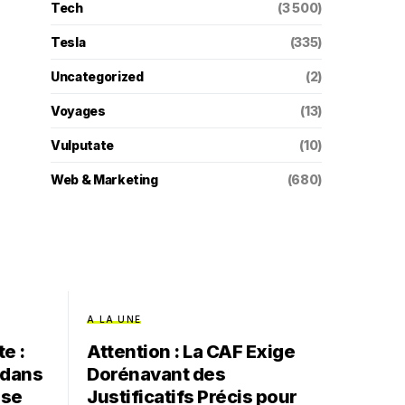
Tech
(3 500)
Tesla
(335)
Uncategorized
(2)
Voyages
(13)
Vulputate
(10)
Web & Marketing
(680)
A LA UNE
e :
Attention : La CAF Exige
 dans
Dorénavant des
ise
Justificatifs Précis pour