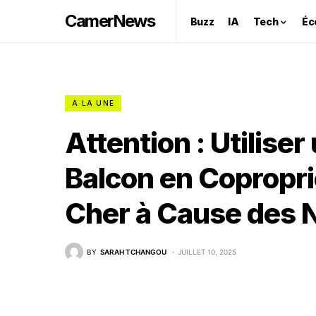
CamerNews
Buzz
IA
Tech
Éc
A LA UNE
Attention : Utiliser
Balcon en Copropri
Cher à Cause des 
BY
SARAH TCHANGOU
JUILLET 10, 2025