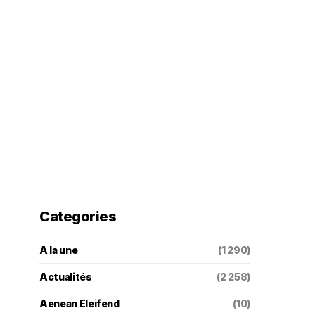
Categories
A la une
(1 290)
Actualités
(2 258)
Aenean Eleifend
(10)