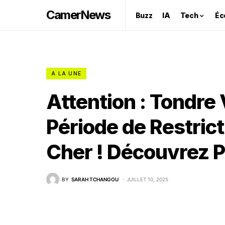
CamerNews
Buzz
IA
Tech
Éc
A LA UNE
Attention : Tondre
Période de Restric
Cher ! Découvrez P
BY
SARAH TCHANGOU
JUILLET 10, 2025