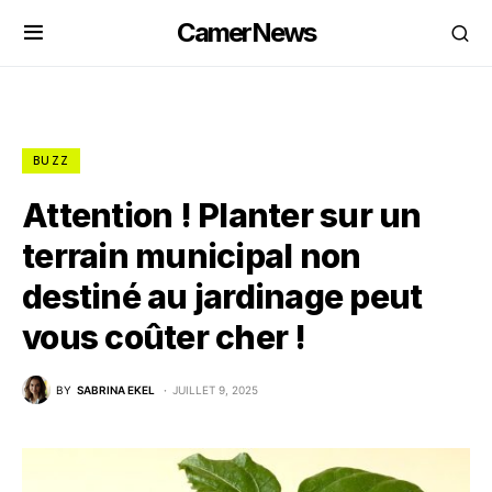
CamerNews
BUZZ
Attention ! Planter sur un
terrain municipal non
destiné au jardinage peut
vous coûter cher !
BY
SABRINA EKEL
JUILLET 9, 2025