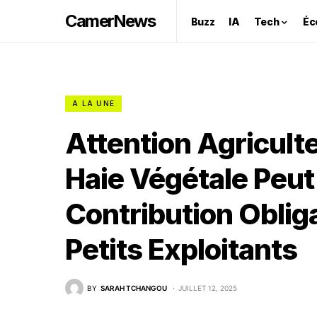
CamerNews
Buzz
IA
Tech
Éc
A LA UNE
Attention Agriculte
Haie Végétale Peut
Contribution Oblig
Petits Exploitants
BY
SARAH TCHANGOU
JUILLET 12, 2025