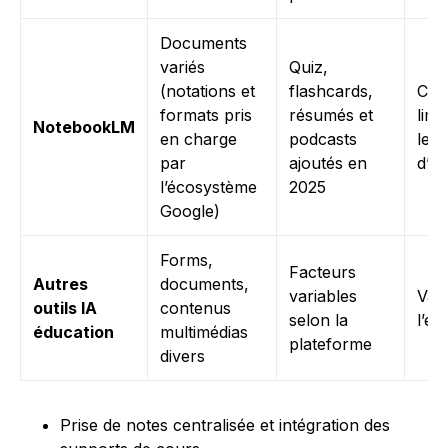
Documents
variés
Quiz,
(notations et
flashcards,
Col
formats pris
résumés et
limi
NotebookLM
en charge
podcasts
le 
par
ajoutés en
d’ut
l’écosystème
2025
Google)
Forms,
Facteurs
Autres
documents,
variables
Vari
outils IA
contenus
selon la
l’é
éducation
multimédias
plateforme
divers
Prise de notes centralisée et intégration des