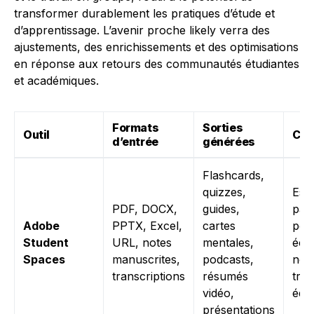
transformer durablement les pratiques d’étude et
d’apprentissage. L’avenir proche likely verra des
ajustements, des enrichissements et des optimisations
en réponse aux retours des communautés étudiantes
et académiques.
Formats
Sorties
Outil
Col
d’entrée
générées
Flashcards,
quizzes,
Esp
PDF, DOCX,
guides,
par
Adobe
PPTX, Excel,
cartes
pou
Student
URL, notes
mentales,
éch
Spaces
manuscrites,
podcasts,
note
transcriptions
résumés
trav
vidéo,
équ
présentations