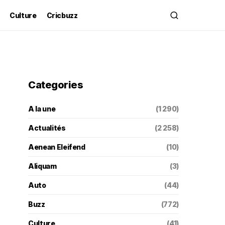
Culture
Cricbuzz
Categories
A la une
(1 290)
Actualités
(2 258)
Aenean Eleifend
(10)
Aliquam
(3)
Auto
(44)
Buzz
(772)
Culture
(41)