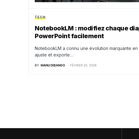
TECH
NotebookLM : modifiez chaque diap
PowerPoint facilement
NotebookLM a connu une évolution marquante en 20
ajuste et exporte…
BY
MANU DIBANGO
FÉVRIER 20, 2026