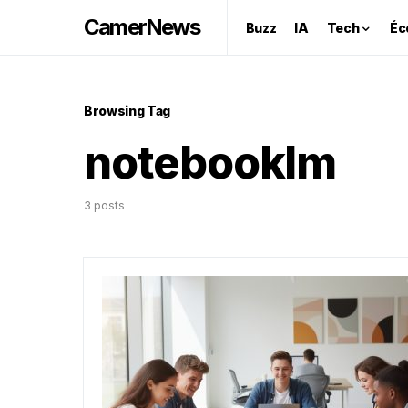
CamerNews
Buzz
IA
Tech
Éc
Browsing Tag
notebooklm
3 posts