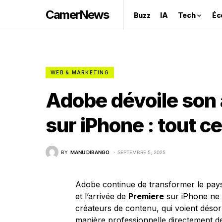
CamerNews
Buzz
IA
Tech
Éc
WEB & MARKETING
Adobe dévoile son 
sur iPhone : tout ce
BY
MANU DIBANGO
SEPTEMBRE 5, 2025
Adobe continue de transformer le pays
et l’arrivée de
Premiere
sur iPhone ne f
créateurs de contenu, qui voient désor
manière professionnelle directement d