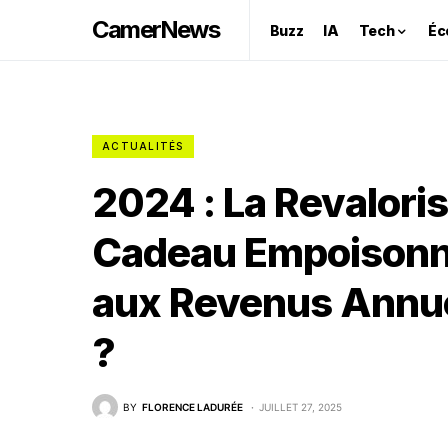
CamerNews
Buzz
IA
Tech
Éc
ACTUALITÉS
2024 : La Revaloris
Cadeau Empoisonné
aux Revenus Annuel
?
BY
FLORENCE LADURÉE
JUILLET 27, 2025