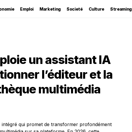
onomie
Emploi
Marketing
Societé
Culture
Streaming
loie un assistant IA
ionner l’éditeur et la
iothèque multimédia
A intégré qui promet de transformer profondément
ue multimédia sur sa plateforme. En 2026, cette