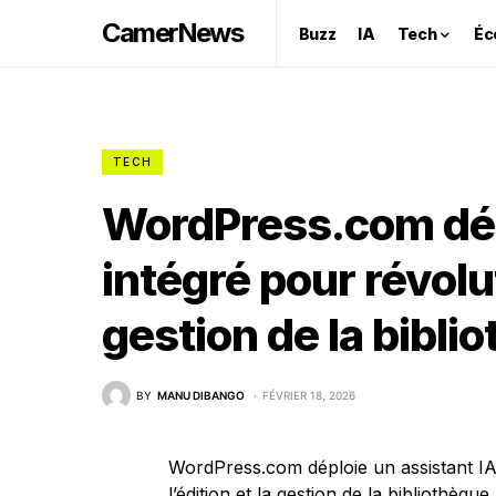
CamerNews
Buzz
IA
Tech
Éc
TECH
WordPress.com dép
intégré pour révolut
gestion de la bibl
BY
MANU DIBANGO
FÉVRIER 18, 2026
WordPress.com déploie un assistant I
l’édition et la gestion de la bibliothèq