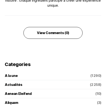
histoire : chaque ingrédient participe à créer une expérience
unique.
View Comments (0)
Categories
A la une
(1 290)
Actualités
(2 258)
Aenean Eleifend
(10)
Aliquam
(3)