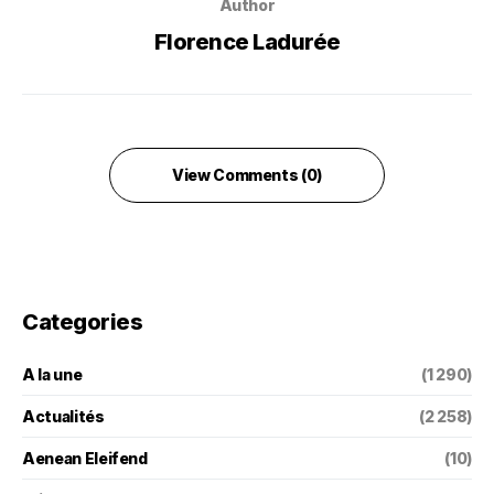
Author
Florence Ladurée
View Comments (0)
Categories
A la une
(1 290)
Actualités
(2 258)
Aenean Eleifend
(10)