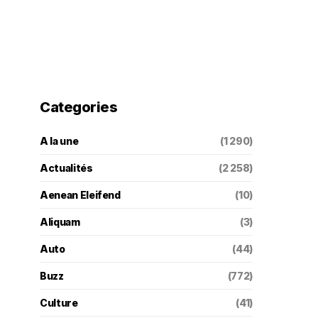
Categories
A la une
(1 290)
Actualités
(2 258)
Aenean Eleifend
(10)
Aliquam
(3)
Auto
(44)
Buzz
(772)
Culture
(41)