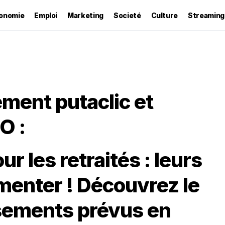
onomie
Emploi
Marketing
Societé
Culture
Streaming
rement putaclic et
O :
r les retraités : leurs
menter ! Découvrez le
rsements prévus en