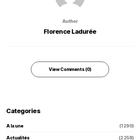
Author
Florence Ladurée
View Comments (0)
Categories
A la une
(1 290)
Actualités
(2 258)