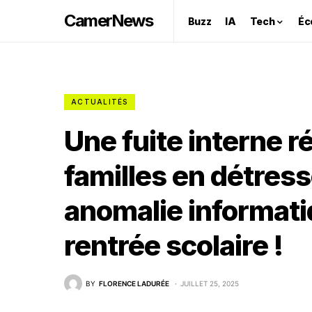
CamerNews
Buzz
IA
Tech
Éc
ACTUALITÉS
Une fuite interne ré
familles en détres
anomalie informatiq
rentrée scolaire !
BY
FLORENCE LADURÉE
JUILLET 25, 2025