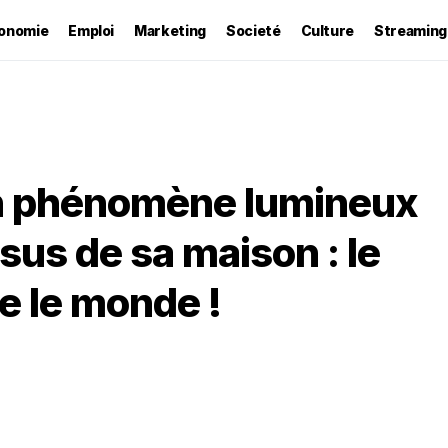
onomie
Emploi
Marketing
Societé
Culture
Streaming
n phénomène lumineux
us de sa maison : le
e le monde !