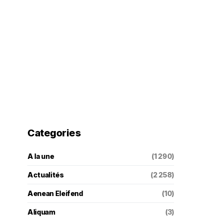
Categories
A la une
(1 290)
Actualités
(2 258)
Aenean Eleifend
(10)
Aliquam
(3)