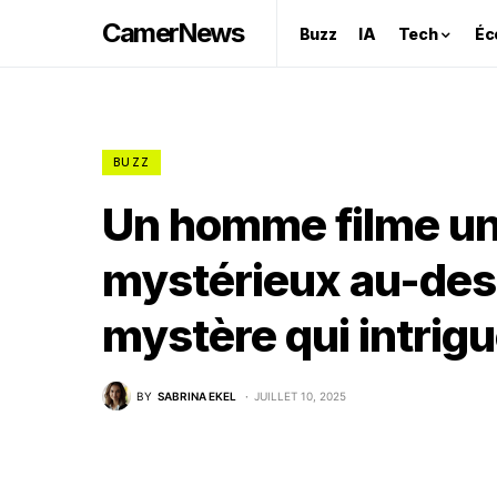
CamerNews
Buzz
IA
Tech
Éc
BUZZ
Un homme filme u
mystérieux au-dess
mystère qui intrigu
BY
SABRINA EKEL
JUILLET 10, 2025