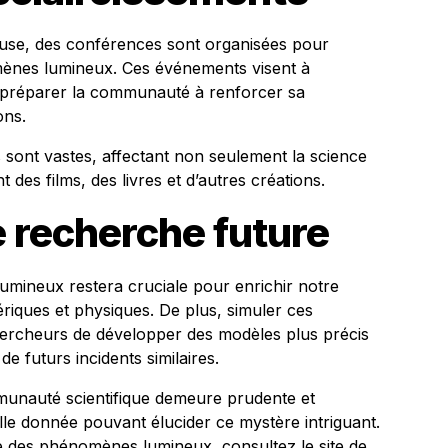
euse, des conférences sont organisées pour
mènes lumineux. Ces événements visent à
 à préparer la communauté à renforcer sa
ons.
sont vastes, affectant non seulement la science
nt des films, des livres et d’autres créations.
 recherche future
mineux restera cruciale pour enrichir notre
iques et physiques. De plus, simuler ces
ercheurs de développer des modèles plus précis
e futurs incidents similaires.
mmunauté scientifique demeure prudente et
elle donnée pouvant élucider ce mystère intriguant.
ée des phénomènes lumineux, consultez
le site de