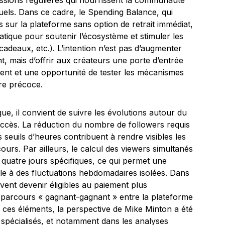
essions régulières qui nourrissent la communauté
tuels. Dans ce cadre, le Spending Balance, qui
sur la plateforme sans option de retrait immédiat,
tique pour soutenir l’écosystème et stimuler les
adeaux, etc.). L’intention n’est pas d’augmenter
, mais d’offrir aux créateurs une porte d’entrée
ent et une opportunité de tester les mécanismes
re précoce.
ue, il convient de suivre les évolutions autour du
’accès. La réduction du nombre de followers requis
 seuils d’heures contribuent à rendre visibles les
ours. Par ailleurs, le calcul des viewers simultanés
quatre jours spécifiques, ce qui permet une
ble à des fluctuations hebdomadaires isolées. Dans
uvent devenir éligibles au paiement plus
n parcours « gagnant-gagnant » entre la plateforme
ces éléments, la perspective de Mike Minton a été
 spécialisés, et notamment dans les analyses