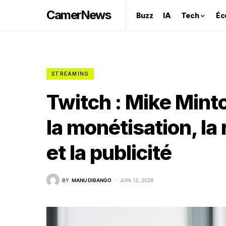
CamerNews
Buzz
IA
Tech
Éc
STREAMING
Twitch : Mike Minton
la monétisation, la
et la publicité
BY
MANU DIBANGO
JUIN 12, 2026