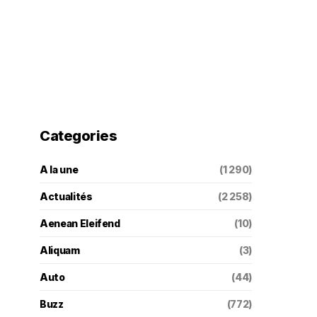
Categories
A la une
(1 290)
Actualités
(2 258)
Aenean Eleifend
(10)
Aliquam
(3)
Auto
(44)
Buzz
(772)