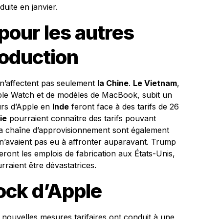
uite en janvier.
our les autres
oduction
n’affectent pas seulement
la Chine
.
Le Vietnam
,
pple Watch et de modèles de MacBook, subit un
urs d’Apple en
Inde
feront face à des tarifs de 26
ie
pourraient connaître des tarifs pouvant
la chaîne d’approvisionnement sont également
s n’avaient pas eu à affronter auparavant. Trump
ont les emplois de fabrication aux États-Unis,
raient être dévastatrices.
tock d’Apple
s nouvelles mesures tarifaires ont conduit à une