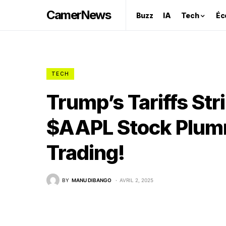
CamerNews
Buzz
IA
Tech
Éc
TECH
Trump’s Tariffs St
$AAPL Stock Plumm
Trading!
BY
MANU DIBANGO
AVRIL 2, 2025