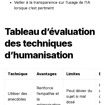
Veiller à la transparence sur l’usage de l’IA
lorsque c’est pertinent
Tableau d’évaluation
des techniques
d’humanisation
Technique
Avantages
Limites
Ex
His
Renforce
Peut dévier du
d’u
Utiliser des
l’empathie et
sujet si mal
qui 
anecdotes
la
dosé
les
mémorisation