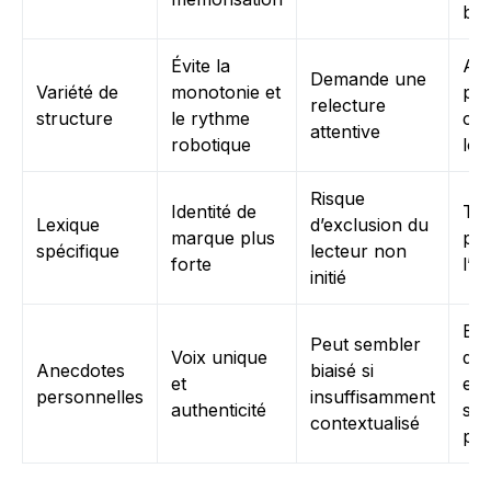
bén
Évite la
Alt
Demande une
Variété de
monotonie et
ph
relecture
structure
le rythme
cou
attentive
robotique
lon
Risque
Identité de
Te
Lexique
d’exclusion du
marque plus
pro
spécifique
lecteur non
forte
l’i
initié
Exp
Peut sembler
Voix unique
d’u
Anecdotes
biaisé si
et
em
personnelles
insuffisamment
authenticité
sur
contextualisé
pro