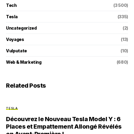
Tech
(3 500)
Tesla
(335)
Uncategorized
(2)
Voyages
(13)
Vulputate
(10)
Web & Marketing
(680)
Related Posts
TESLA
Découvrez le Nouveau Tesla Model Y : 6
Places et Empattement Allongé Révélés