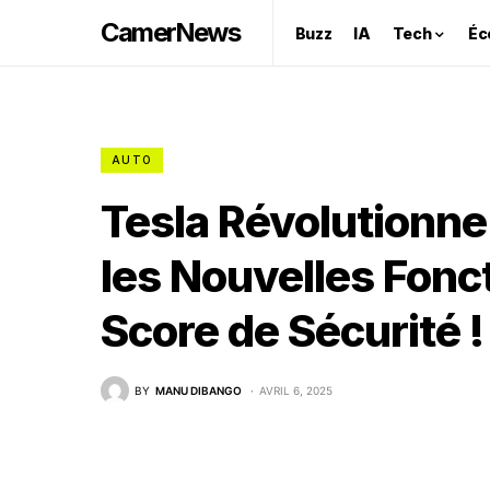
CamerNews
Buzz
IA
Tech
Éc
AUTO
Tesla Révolutionne
les Nouvelles Fonc
Score de Sécurité !
BY
MANU DIBANGO
AVRIL 6, 2025