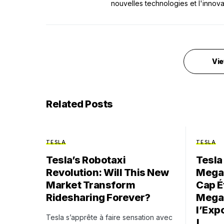
nouvelles technologies et l'innova
Vie
Related Posts
TESLA
TESLA
Tesla’s Robotaxi
Tesla
Revolution: Will This New
Megaf
Market Transform
Cap É
Ridesharing Forever?
Megap
l’Exp
Tesla s’apprête à faire sensation avec
!