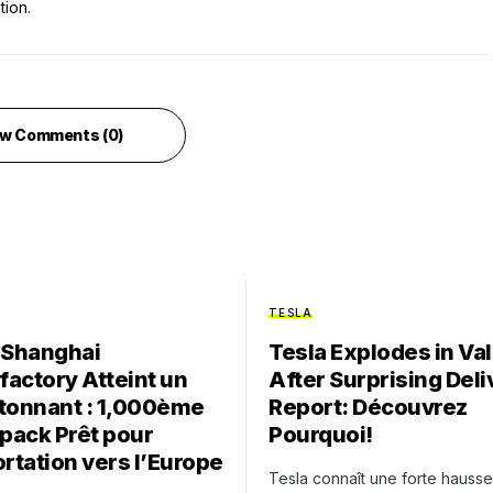
tion.
w Comments (0)
TESLA
 Shanghai
Tesla Explodes in Va
actory Atteint un
After Surprising Deli
tonnant : 1,000ème
Report: Découvrez
ack Prêt pour
Pourquoi!
ortation vers l’Europe
Tesla connaît une forte hauss