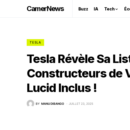
CamerNews
Buzz
IA
Tech
Éc
TESLA
Tesla Révèle Sa Li
Constructeurs de V
Lucid Inclus !
BY
MANU DIBANGO
JUILLET 23, 2025