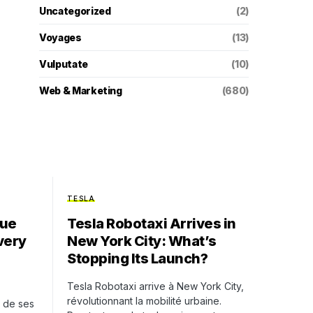
Uncategorized
(2)
Voyages
(13)
Vulputate
(10)
Web & Marketing
(680)
TESLA
lue
Tesla Robotaxi Arrives in
very
New York City: What’s
Stopping Its Launch?
Tesla Robotaxi arrive à New York City,
révolutionnant la mobilité urbaine.
e de ses