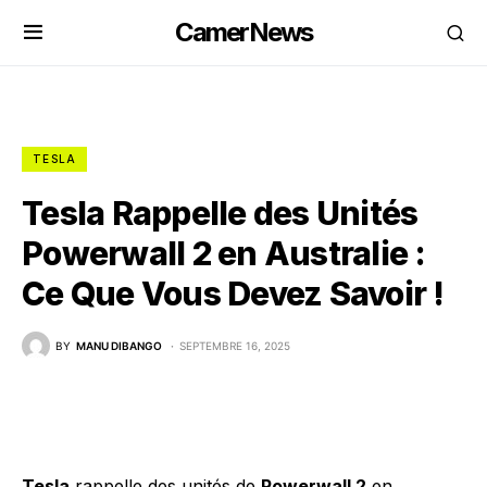
CamerNews
TESLA
Tesla Rappelle des Unités
Powerwall 2 en Australie :
Ce Que Vous Devez Savoir !
BY
MANU DIBANGO
SEPTEMBRE 16, 2025
Tesla
rappelle des unités de
Powerwall 2
en