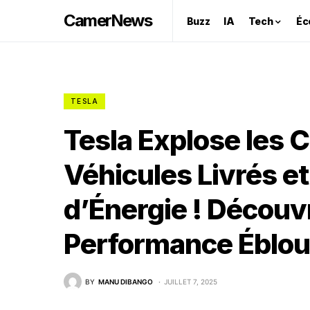
CamerNews
Buzz
IA
Tech
Éc
TESLA
Tesla Explose les 
Véhicules Livrés e
d’Énergie ! Découvr
Performance Éblou
BY
MANU DIBANGO
JUILLET 7, 2025