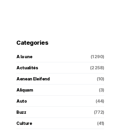
Categories
A la une
(1 290)
Actualités
(2 258)
Aenean Eleifend
(10)
Aliquam
(3)
Auto
(44)
Buzz
(772)
Culture
(41)