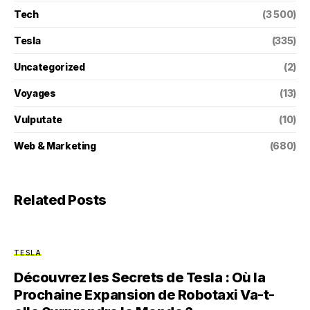
Tech
(3 500)
Tesla
(335)
Uncategorized
(2)
Voyages
(13)
Vulputate
(10)
Web & Marketing
(680)
Related Posts
TESLA
Découvrez les Secrets de Tesla : Où la
Prochaine Expansion de Robotaxi Va-t-